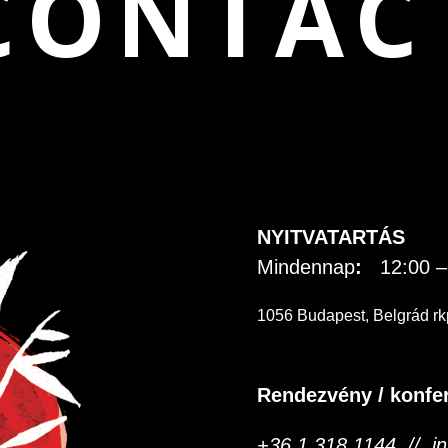
CONTAC
NYITVATARTÁS
Mindennap
:
12:00 –
1056 Budapest, Belgrád rk
Rendezvény / konfe
+36 1 318 1144 // i