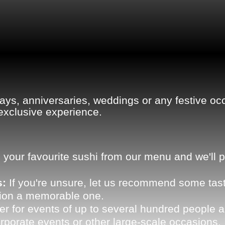
hdays, anniversaries, weddings or any festive o
 exclusive experience.
our favourite sushi from our menu and we'll pu
s:
If you're unsure, let us recommend some tast
ion a memorable one.
r for events of up to several hundred people a
orporate events or other large-scale occasions.