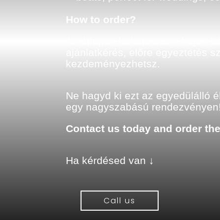
How to order?
Az étlapon látható sushi hajók b
ajánlatkérés, előre egyeztetés 
kezdeményezhetsz.
Ne hagyd ki ezt az egyedülálló é
egy nagyszabású rendezvényen
Contact us today and order the
Ha kérdésed van ↓
Call us