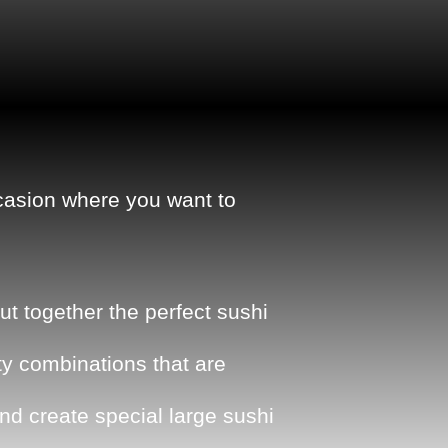
ccasion where you want to
t together the perfect sushi
y combinations that are
nd create special large sushi