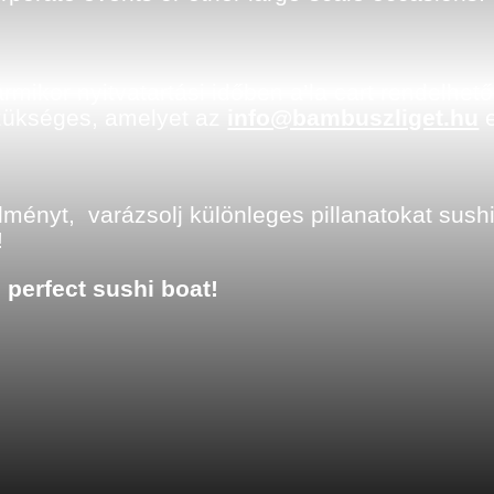
ármikor nyitvatartási időben a’la cart rendelh
szükséges, amelyet az
info@bambuszliget.hu
e
lményt, varázsolj különleges pillanatokat sushi
!
 perfect sushi boat!