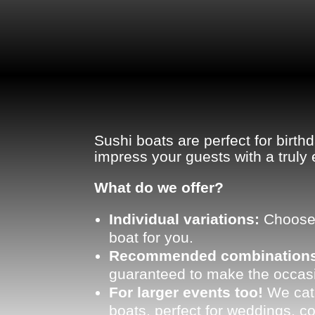
Sushi boats are perfect for birt
impress your guests with a truly
What do we offer?
Individual variations:
Choose y
boat for you.
Recommended combination
guaranteed to make the occas
For larger events too!
We cate
boats, perfect for weddings, c