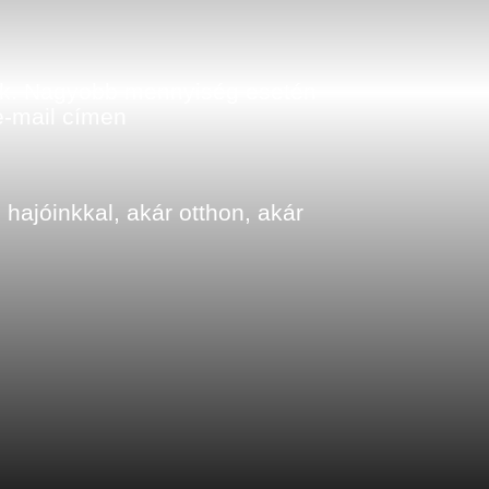
etők. Nagyobb mennyiség esetén
-mail címen
 hajóinkkal, akár otthon, akár