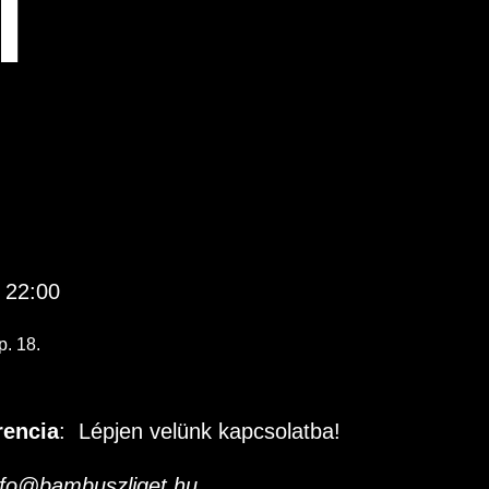
T
 22:00
p. 18.
rencia
: Lépjen velünk kapcsolatba!
nfo@bambuszliget.hu