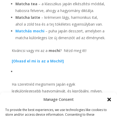
Matcha tea
– a klasszikus japán elkészítési móddal,
habosra felverve, ahogy a hagyomány diktálja.
Matcha latte
– krémesen lágy, harmonikus ital,
ahol a zöld tea és a tej tökéletes egyensúlyban van.
Matchás mochi
– puha japán desszert, amelyben a
matcha különleges íze új dimenziót ad az élménynek.
Kiváncsi vagy mi az a
mochi
? Nézd meg itt!
[
Olvasd el mi is az a Mochi!
]
Ha szeretnéd megismerni Japán egyik
legkülönlegesebb hagyományát, és kipróbálni, milyen,
amikor a múlt találkozik a modern gasztronómiával,
Manage Consent
várunk szeretettel – fedezd fel nálunk a
matcha
To provide the best experiences, we use technologies like cookies to
világát
! 🌿
store and/or access device information. Consenting to these