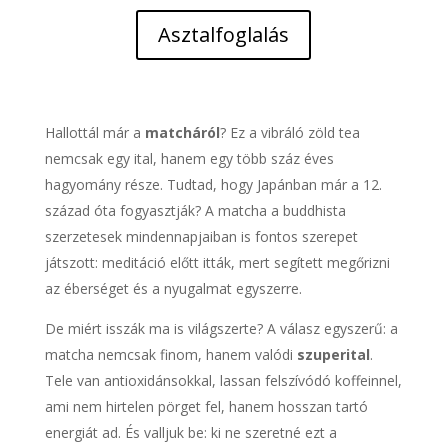
Asztalfoglalás
Hallottál már a
matcháról
? Ez a vibráló zöld tea
nemcsak egy ital, hanem egy több száz éves
hagyomány része. Tudtad, hogy Japánban már a 12.
század óta fogyasztják? A matcha a buddhista
szerzetesek mindennapjaiban is fontos szerepet
játszott: meditáció előtt itták, mert segített megőrizni
az éberséget és a nyugalmat egyszerre.
De miért isszák ma is világszerte? A válasz egyszerű: a
matcha nemcsak finom, hanem valódi
szuperital
.
Tele van antioxidánsokkal, lassan felszívódó koffeinnel,
ami nem hirtelen pörget fel, hanem hosszan tartó
energiát ad. És valljuk be: ki ne szeretné ezt a