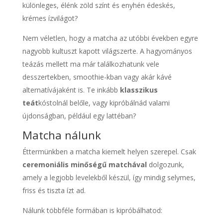
különleges, élénk zöld színt és enyhén édeskés,
krémes ízvilágot?
Nem véletlen, hogy a matcha az utóbbi években egyre
nagyobb kultuszt kapott világszerte. A hagyományos
teázás mellett ma már találkozhatunk vele
desszertekben, smoothie-kban vagy akár kávé
alternatívájaként is. Te inkább
klasszikus
teát
kóstolnál belőle, vagy kipróbálnád valami
újdonságban, például egy lattéban?
Matcha nálunk
Éttermünkben a matcha kiemelt helyen szerepel. Csak
ceremoniális minőségű matchával
dolgozunk,
amely a legjobb levelekből készül, így mindig selymes,
friss és tiszta ízt ad.
Nálunk többféle formában is kipróbálhatod: